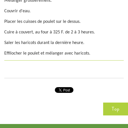
Mélanger grossièrement.
Couvrir d'eau.
Placer les cuisses de poulet sur le dessus.
Cuire à couvert, au four à 325 F. de 2 à 3 heures.
Saler les haricots durant la dernière heure.
Effilocher le poulet et mélanger avec haricots.
Top